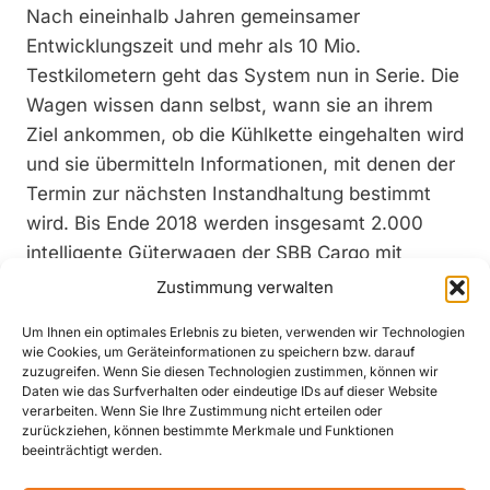
Nach eineinhalb Jahren gemeinsamer
Entwicklungszeit und mehr als 10 Mio.
Testkilometern geht das System nun in Serie. Die
Wagen wissen dann selbst, wann sie an ihrem
Ziel ankommen, ob die Kühlkette eingehalten wird
und sie übermitteln Informationen, mit denen der
Termin zur nächsten Instandhaltung bestimmt
wird. Bis Ende 2018 werden insgesamt 2.000
intelligente Güterwagen der SBB Cargo mit
Sensoren, Software und Services von Bosch auf
Zustimmung verwalten
Europas Gleisen rollen. „Die Technik sorgt dafür,
Um Ihnen ein optimales Erlebnis zu bieten, verwenden wir Technologien
dass Güterwaggons nicht nur auf der Schiene,
wie Cookies, um Geräteinformationen zu speichern bzw. darauf
sondern auch im Internet unterwegs sind. Die
zuzugreifen. Wenn Sie diesen Technologien zustimmen, können wir
Daten wie das Surfverhalten oder eindeutige IDs auf dieser Website
smarte Überwachung von Wagen und Ladung
verarbeiten. Wenn Sie Ihre Zustimmung nicht erteilen oder
ermöglicht Transparenz und effizientere
zurückziehen, können bestimmte Merkmale und Funktionen
beeinträchtigt werden.
Logistikprozesse“, sagt Dr. Frank Schmidt,
Geschäftsführer für Entwicklung bei Bosch.