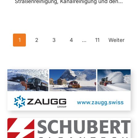
Straßenreinigung, Kanalreinigung und den…
Posts
1
2
3
4
…
11
Weiter
navigation