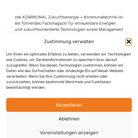
zek KOMMUNAL Zukunftsenergie + Kommunaltechnik ist
ein führendes Fachmagazin für erneuerbare Energien
und zukunftsorientierte Technologien sowie Management
im kommunalen Bereich mit einer Auflage von 8.000
Zustimmung verwalten
Stück und erscheint 4 Mal jährlich in deutscher Sprache.
Die Verteilung erfolgt flächendeckend in Österreich,
Um Ihnen ein optimales Erlebnis zu bieten, verwenden wir Technologien
Schweiz, Südtirol, Bayern und Baden-Württemberg.
wie Cookies, um Geräteinformationen zu speichern bzw. darauf
zuzugreifen. Wenn Sie diesen Technologien zustimmen, können wir
Daten wie das Surfverhalten oder eindeutige IDs auf dieser Website
Telefon:
+43 664 240 67 74
verarbeiten. Wenn Sie Ihre Zustimmung nicht erteilen oder
zurückziehen, können bestimmte Merkmale und Funktionen
E-Mail:
office@zek.at
beeinträchtigt werden.
fb.com/zek-Kommunal
linkedin.com/zek-kommunal
Akzeptieren
Ablehnen
Voreinstellungen anzeigen
© 2026
zek KOMMUNAL