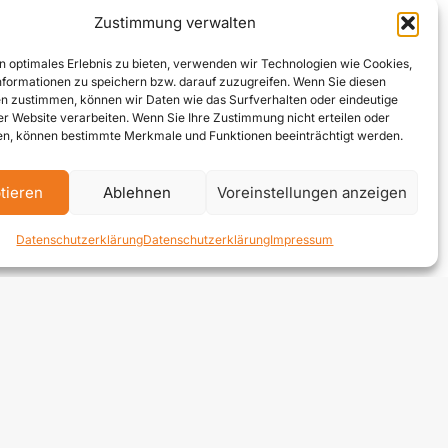
Zustimmung verwalten
n optimales Erlebnis zu bieten, verwenden wir Technologien wie Cookies,
formationen zu speichern bzw. darauf zuzugreifen. Wenn Sie diesen
n zustimmen, können wir Daten wie das Surfverhalten oder eindeutige
ser Website verarbeiten. Wenn Sie Ihre Zustimmung nicht erteilen oder
n, können bestimmte Merkmale und Funktionen beeinträchtigt werden.
tieren
Ablehnen
Voreinstellungen anzeigen
lden
Datenschutzerklärung
Datenschutzerklärung
Impressum
Telefon:
+43 664 240 67 74
E-Mail:
office@zek.at
fb.com/zek-Kommunal
linkedin.com/zek-kommunal