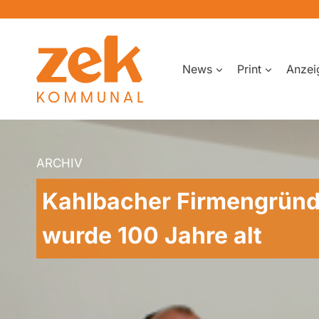
Zum
Inhalt
springen
News
Print
Anzei
ARCHIV
Kahlbacher Firmengründ
wurde 100 Jahre alt