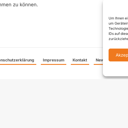
ehmen zu können.
Um Ihnen ei
um Gerätein
Technologie
IDs auf die
zurückziehe
Akzep
enschutzerklärung
Impressum
Kontakt
Newsletter anme
rgie + Kommunaltechnik ist ein führendes Fachmagazin für
zukunftsorientierte Technologien sowie Management im
er Auflage von 8.000 Stück und erscheint 4 Mal jährlich in
chendeckend in Österreich, Schweiz, Südtirol, Bayern und Baden-