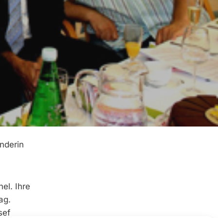
nderin
el. Ihre
ag.
sef