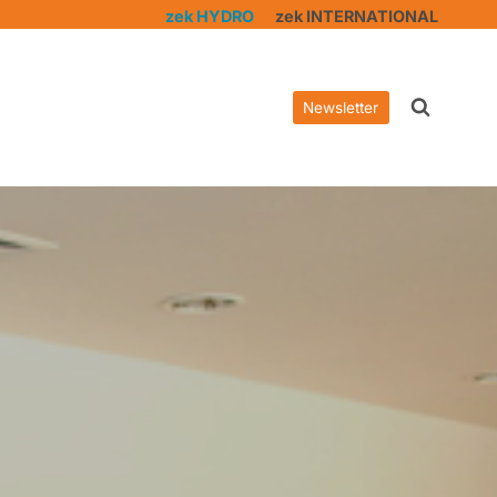
zek HYDRO
zek INTERNATIONAL
Newsletter