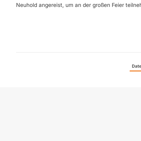
Neuhold angereist, um an der großen Feier teiln
Dat
zek KOMMUNAL Zukunftsene
erneuerbare Energien und 
kommunalen Bereich mit ein
deutscher Sprache.
Die Verteilung erfolgt flä
Württemberg.