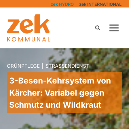
Zum
zek HYDRO
zek INTERNATIONAL
Inhalt
springen
GRÜNPFLEGE
|
STRASSENDIENST
3-Besen-Kehrsystem von
Kärcher: Variabel gegen
Schmutz und Wildkraut