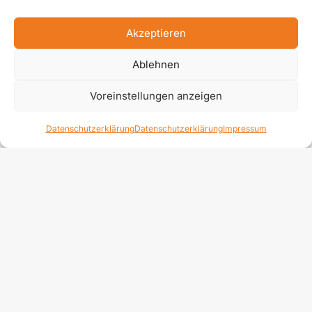
Absaugung in den Kehrgut­behälter aufgenommen
und kann so kom-i fortabel entsorgt werden. Für
Akzeptieren
die Entfernung von besonders hartnäckigem
Ablehnen
Unkraut lässt sich der Anpressdruck des dritten
Besens über die Fahrzeughydraulik einstellen.
Voreinstellungen anzeigen
Bislang wurde Druck nur durch das Eigengewicht
des Besenkopfes erzeugt.
Datenschutzerklärung
Datenschutzerklärung
Impressum
Umkehr der Besendrehrichtung
Beim Kehren kann der Anwender über eine Taste
die Umkehr der Besendrehrichtung aktivieren.
Dann zieht sich der dritte Seitenbesen über die
Laufschiene von selbst auf die andere Seite. So
kann kurzfristig auf Verschmutzungen reagiert
werden, ohne die Maschine wenden zu müssen.
Für staubarmes Arbeiten ist jeder Seitenbesen