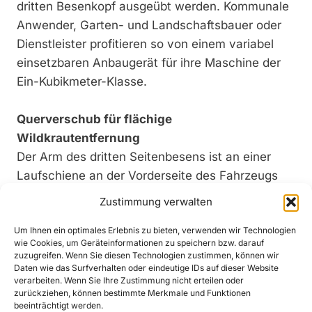
dritten Besenkopf ausgeübt werden. Kommunale
Anwender, Garten- und Landschaftsbauer oder
Dienstleister profitieren so von einem variabel
einsetzbaren Anbaugerät für ihre Maschine der
Ein-Kubikmeter-Klasse.
Querverschub für flächige
Wildkrautentfernung
Der Arm des dritten Seitenbesens ist an einer
Laufschiene an der Vorderseite des Fahrzeugs
angebracht, auf der der Besen hin und her fahren
Zustimmung verwalten
kann. Mit dem Querverschub ist die flächige
Um Ihnen ein optimales Erlebnis zu bieten, verwenden wir Technologien
Wildkrautentfernung über eine Breite von 1.600
wie Cookies, um Geräteinformationen zu speichern bzw. darauf
mm hinweg möglich – beispielsweise auf Geh-
zuzugreifen. Wenn Sie diesen Technologien zustimmen, können wir
Daten wie das Surfverhalten oder eindeutige IDs auf dieser Website
und Radwegen oder Zugängen zu Wohn- und
verarbeiten. Wenn Sie Ihre Zustimmung nicht erteilen oder
Parkanlagen. Ein weiterer Vorteil: Im selben
zurückziehen, können bestimmte Merkmale und Funktionen
beeinträchtigt werden.
Arbeitsgang wird der Grün­abfall über die