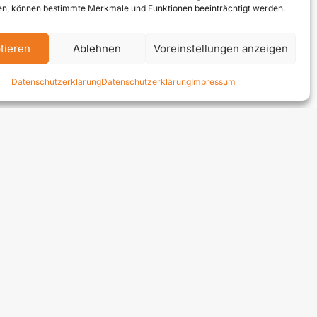
n, können bestimmte Merkmale und Funktionen beeinträchtigt werden.
m kann
hrig
tieren
Ablehnen
Voreinstellungen anzeigen
Datenschutzerklärung
Datenschutzerklärung
Impressum
lden
Telefon:
+43 664 240 67 74
E-Mail:
office@zek.at
fb.com/zek-Kommunal