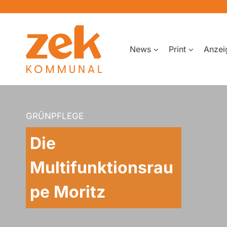
Zum
Inhalt
springen
News
Print
Anzei
GRÜNPFLEGE
Die
Multifunktionsrau
pe Moritz