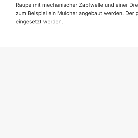
Raupe mit mechanischer Zapfwelle und einer Dr
zum Beispiel ein Mulcher angebaut werden. Der gr
eingesetzt werden.
Dat
zek KOMMUNAL Zukunftsene
erneuerbare Energien und 
kommunalen Bereich mit ein
deutscher Sprache.