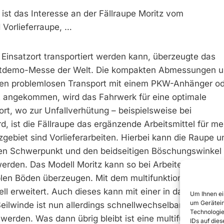
 ist das Interesse an der Fällraupe Moritz vom
d Vorlieferraupe, …
 Einsatzort transportiert werden kann, überzeugte das
stdemo-Messe der Welt. Die kompakten Abmessungen u
nen problemlosen Transport mit einem PKW-Anhänger od
t angekommen, wird das Fahrwerk für eine optimale
dort, wo zur Unfallverhütung – beispielsweise bei
rd, ist die Fällraupe das ergänzende Arbeitsmittel für me
zgebiet sind Vorlieferarbeiten. Hierbei kann die Raupe u
gen Schwerpunkt und den beidseitigen Böschungswinkel
rden. Das Modell Moritz kann so bei Arbeiten in
en Böden überzeugen. Mit dem multifunktional einsetz
ll erweitert. Auch dieses kann mit einer in das Fahrzeu
Um Ihnen ei
um Gerätein
eilwinde ist nun allerdings schnellwechselbar und kann 
Technologie
rden. Was dann übrig bleibt ist eine multifunktional n
IDs auf die