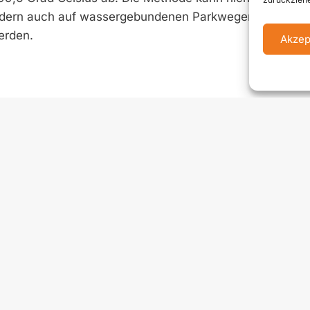
ondern auch auf wassergebundenen Parkwegen sowie
erden.
Akzep
enschutzerklärung
Impressum
Kontakt
Newsletter anme
rgie + Kommunaltechnik ist ein führendes Fachmagazin für
zukunftsorientierte Technologien sowie Management im
er Auflage von 8.000 Stück und erscheint 4 Mal jährlich in
chendeckend in Österreich, Schweiz, Südtirol, Bayern und Baden-