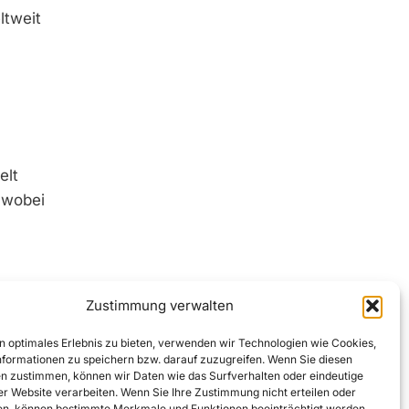
ltweit
elt
 wobei
aison
Zustimmung verwalten
n optimales Erlebnis zu bieten, verwenden wir Technologien wie Cookies,
formationen zu speichern bzw. darauf zuzugreifen. Wenn Sie diesen
n zustimmen, können wir Daten wie das Surfverhalten oder eindeutige
des
ser Website verarbeiten. Wenn Sie Ihre Zustimmung nicht erteilen oder
n, können bestimmte Merkmale und Funktionen beeinträchtigt werden.