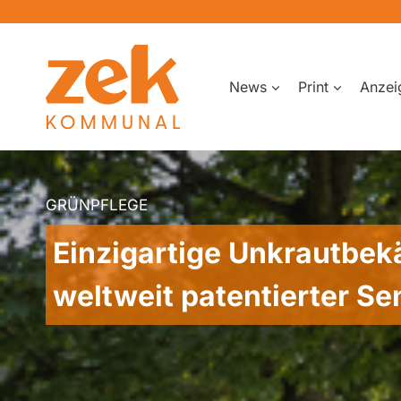
Zum
Inhalt
springen
News
Print
Anzei
GRÜNPFLEGE
Einzigartige Unkrautbe
weltweit patentierter S