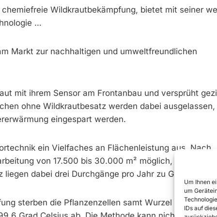
chemiefreie Wildkrautbekämpfung, bietet mit seiner we
hnologie …
 am Markt zur nachhaltigen und umweltfreundlichen
ut mit ihrem Sensor am Frontanbau und versprüht gezi
ächen ohne Wildkrautbesatz werden dabei ausgelassen,
rerwärmung eingespart werden.
rtechnik ein Vielfaches an Flächenleistung aus. Nach
arbeitung von 17.500 bis 30.000 m² möglich, was pro S
 liegen dabei drei Durchgänge pro Jahr zu Grunde.
Um Ihnen ei
um Gerätein
Technologie
ng sterben die Pflanzenzellen samt Wurzel aufgrund 
IDs auf die
99,6 Grad Celsius ab. Die Methode kann nicht nur auf
zurückziehe