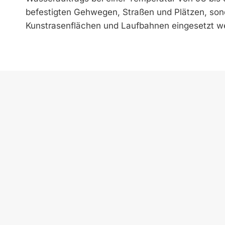
befestigten Gehwegen, Straßen und Plätzen, s
Kunstrasenflächen und Laufbahnen eingesetzt w
Dat
zek KOMMUNAL Zukunftsene
erneuerbare Energien und 
kommunalen Bereich mit ein
deutscher Sprache.
Die Verteilung erfolgt flä