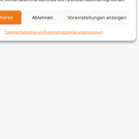
tieren
Ablehnen
Voreinstellungen anzeigen
Datenschutzerklärung
Datenschutzerklärung
Impressum
lden
Telefon:
+43 664 240 67 74
E-Mail:
office@zek.at
fb.com/zek-Kommunal
linkedin.com/zek-kommunal