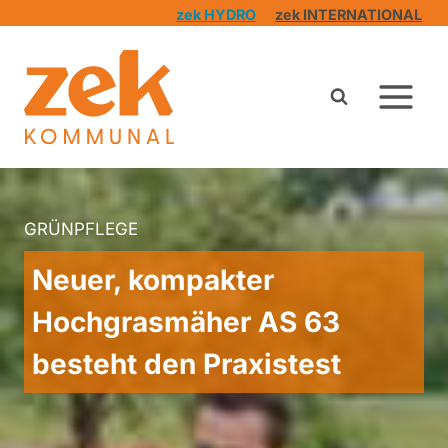
Zum
zek HYDRO
zek INTERNATIONAL
Inhalt
springen
GRÜNPFLEGE
Neuer, kompakter
Hochgrasmäher AS 63
besteht den Praxistest