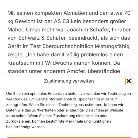
Mit seinen kompakten Abmaßen und den etwa 70
kg Gewicht ist der AS 63 kein besonders großer
Mäher. Umso mehr war Joachim Schäfer, Inhaber
von Schwarz & Schäfer, beeindruckt, als sich das
Gerät im Test überdurchschnittlich leistungsfähig
zeigte: „Ich habe damit völlig problemlos einen
Krautsaum mit Wildwuchs mähen können. Da
standen unter anderem Ampfer, überständige
Melden, 1,60 Meter hohe Disteln und sogar
Zustimmung verwalten
Jungaufschüsse von Bäumen. Bei diesem
Um Ihnen ein optimales Erlebnis zu bieten, verwenden wir Technologien
Bewuchs eine gute Figur zu machen, ist für ein
wie Cookies, um Geräteinformationen zu speichern bzw. darauf
derart kompaktes, vergleichsweise leichtes Gerät
zuzugreifen. Wenn Sie diesen Technologien zustimmen, können wir
Daten wie das Surfverhalten oder eindeutige IDs auf dieser Website
wirklich außergewöhnlich.“ Schwarz & Schäfer
verarbeiten. Wenn Sie Ihre Zustimmung nicht erteilen oder
betreuen insgesamt etwa 350.000 Quadratmeter
zurückziehen, können bestimmte Merkmale und Funktionen
beeinträchtigt werden.
Pflanzfläche, die zwei bis drei Mal pro Jahr zu
pflegen sind.