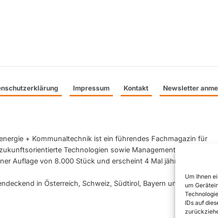
enschutzerklärung
Impressum
Kontakt
Newsletter anme
rgie + Kommunaltechnik ist ein führendes Fachmagazin für
zukunftsorientierte Technologien sowie Management im
er Auflage von 8.000 Stück und erscheint 4 Mal jährlich in
Um Ihnen ei
chendeckend in Österreich, Schweiz, Südtirol, Bayern und Baden-
um Gerätein
Technologie
IDs auf die
zurückziehe