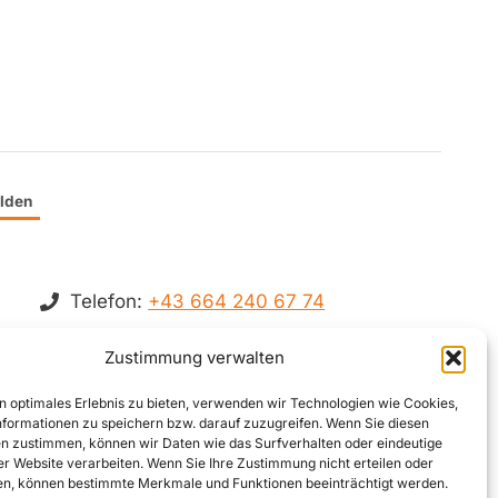
lden
Telefon:
+43 664 240 67 74
E-Mail:
office@zek.at
Zustimmung verwalten
fb.com/zek-Kommunal
n optimales Erlebnis zu bieten, verwenden wir Technologien wie Cookies,
linkedin.com/zek-kommunal
formationen zu speichern bzw. darauf zuzugreifen. Wenn Sie diesen
n zustimmen, können wir Daten wie das Surfverhalten oder eindeutige
ser Website verarbeiten. Wenn Sie Ihre Zustimmung nicht erteilen oder
n, können bestimmte Merkmale und Funktionen beeinträchtigt werden.