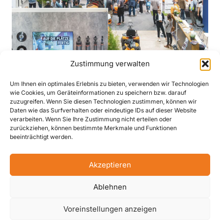
Zustimmung verwalten
Die Messe richtet sich gezielt an Fachbesucher
mit hoher Entscheidungskompetenz, darunter
Um Ihnen ein optimales Erlebnis zu bieten, verwenden wir Technologien
Betriebe des Garten- und Landschaftsbaus,
wie Cookies, um Geräteinformationen zu speichern bzw. darauf
zuzugreifen. Wenn Sie diesen Technologien zustimmen, können wir
Landschaftsarchitektinnen und -architekten,
Daten wie das Surfverhalten oder eindeutige IDs auf dieser Website
Kommunen sowie Fachhandel und Planer. Sie
verarbeiten. Wenn Sie Ihre Zustimmung nicht erteilen oder
zurückziehen, können bestimmte Merkmale und Funktionen
nutzen die GaLaBau als Plattform für
beeinträchtigt werden.
Innovationen, Vernetzung und Wissenstransfer.
Aktionsflächen, Live-Demonstrationen,
Akzeptieren
Sonderschauen und Fachvorträge sorgen für ein
praxisnahes Messeerlebnis und liefern Impulse zu
Ablehnen
nachhaltiger Stadtentwicklung und
Voreinstellungen anzeigen
klimaangepasster Planung.