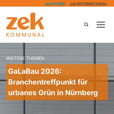
Zum
zek HYDRO
zek INTERNATIONAL
Inhalt
springen
WEITERE THEMEN
GaLaBau 2026:
Branchentreffpunkt für
urbanes Grün in Nürnberg