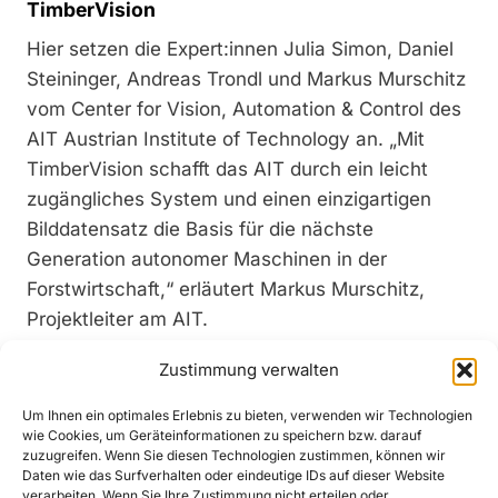
TimberVision
Hier setzen die Expert:innen Julia Simon, Daniel
Steininger, Andreas Trondl und Markus Murschitz
vom Center for Vision, Automation & Control des
AIT Austrian Institute of Technology an. „Mit
TimberVision schafft das AIT durch ein leicht
zugängliches System und einen einzigartigen
Bilddatensatz die Basis für die nächste
Generation autonomer Maschinen in der
Forstwirtschaft,“ erläutert Markus Murschitz,
Projektleiter am AIT.
Zustimmung verwalten
Algorithmus erkennt Baumstämme in Echtzeit
Um Ihnen ein optimales Erlebnis zu bieten, verwenden wir Technologien
„Unsere Arbeit stellt einen neuartigen
wie Cookies, um Geräteinformationen zu speichern bzw. darauf
Algorithmus vor, um in Echtzeit Baumstämme
zuzugreifen. Wenn Sie diesen Technologien zustimmen, können wir
Daten wie das Surfverhalten oder eindeutige IDs auf dieser Website
inklusive ihrer geometrischen Eigenschaften wie
verarbeiten. Wenn Sie Ihre Zustimmung nicht erteilen oder