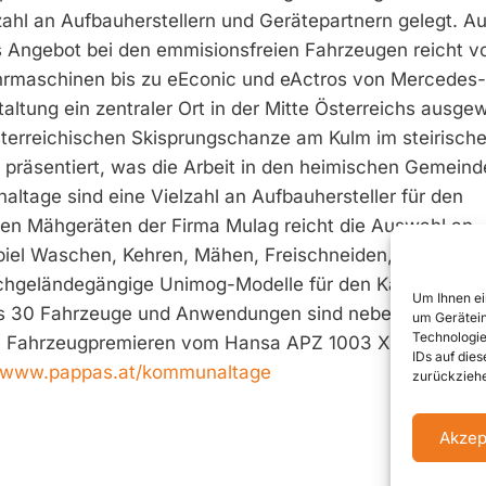
zahl an Aufbauherstellern und Gerätepartnern gelegt. 
s Angebot bei den emmisionsfreien Fahrzeugen reicht v
ehrmaschinen bis zu eEconic und eActros von Mercedes-
ltung ein zentraler Ort in der Mitte Österreichs ausgew
terreichischen Skisprungschanze am Kulm im steirisch
s präsentiert, was die Arbeit in den heimischen Gemein
ltage sind eine Vielzahl an Aufbauhersteller für den
en Mähgeräten der Firma Mulag reicht die Auswahl an
piel Waschen, Kehren, Mähen, Freischneiden, Transporti
ochgeländegängige Unimog-Modelle für den Katastrophe
Um Ihnen ei
als 30 Fahrzeuge und Anwendungen sind neben den Mer
um Gerätein
Technologie
e Fahrzeugpremieren vom Hansa APZ 1003 XL und der 
IDs auf die
www.pappas.at/kommunaltage
zurückziehe
Akzep