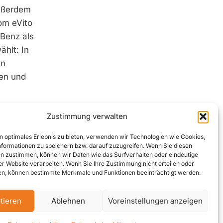
Außerdem
om eVito
­Benz als
ählt: In
en
den und
Zustimmung verwalten
eren bis
neinsatz
n optimales Erlebnis zu bieten, verwenden wir Technologien wie Cookies,
cedes-
formationen zu speichern bzw. darauf zuzugreifen. Wenn Sie diesen
n zustimmen, können wir Daten wie das Surfverhalten oder eindeutige
Bucher
ser Website verarbeiten. Wenn Sie Ihre Zustimmung nicht erteilen oder
n, können bestimmte Merkmale und Funktionen beeinträchtigt werden.
tieren
Ablehnen
Voreinstellungen anzeigen