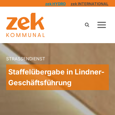
Zum
zek HYDRO
zek INTERNATIONAL
Inhalt
springen
STRASSENDIENST
Staffelübergabe in Lindner-
Geschäftsführung