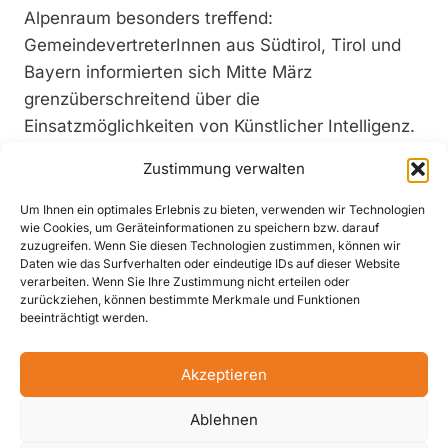
Alpenraum besonders treffend:
GemeindevertreterInnen aus Südtirol, Tirol und
Bayern informierten sich Mitte März
grenzüberschreitend über die
Einsatzmöglichkeiten von Künstlicher Intelligenz.
Den Rahmen dazu bot das Lindner
Zustimmung verwalten
Innovationszentrum in Kundl, Partner der
Veranstaltung sind der Südtiroler
Um Ihnen ein optimales Erlebnis zu bieten, verwenden wir Technologien
wie Cookies, um Geräteinformationen zu speichern bzw. darauf
Gemeindenverband, der Tiroler
zuzugreifen. Wenn Sie diesen Technologien zustimmen, können wir
Gemeindeverband, der Österreichische
Daten wie das Surfverhalten oder eindeutige IDs auf dieser Website
verarbeiten. Wenn Sie Ihre Zustimmung nicht erteilen oder
Gemeindebund, Forum Land, der Bayerische
zurückziehen, können bestimmte Merkmale und Funktionen
Gemeindetag und die Standortagentur Tirol.
beeinträchtigt werden.
Rudolf Schleyer, Vorstandsvorsitzender der AKDB
(Anstalt für kommunale Datenverarbeitung in
Akzeptieren
Bayern), zeigte in seinem Impulsvortrag auf, wie
Ablehnen
KI die Verwaltung effizienter machen kann und