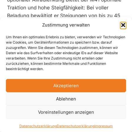
Traktion und hohe Steigfähigkeit: Bei voller
Beladung bewältigt er Steigungen von bis zu 45
Prozent, im Leergewicht sogar bis zu 100
Zustimmung verwalten
Prozent.
Um Ihnen ein optimales Erlebnis zu bieten, verwenden wir Technologien
Besonders im Geländeeinsatz bietet die
wie Cookies, um Geräteinformationen zu speichern bzw. darauf
serienmäßige Hill-Hold-Funktion mehr Sicherheit,
zuzugreifen. Wenn Sie diesen Technologien zustimmen, können wir
Daten wie das Surfverhalten oder eindeutige IDs auf dieser Website
indem sie das Fahrzeug in Hanglagen
verarbeiten. Wenn Sie Ihre Zustimmung nicht erteilen oder
automatisch in Position hält und ein Zurückrollen
zurückziehen, können bestimmte Merkmale und Funktionen
beeinträchtigt werden.
verhindert. Zudem bleibt die Verbindung
zwischen Antriebsmotor und Rädern dauerhaft
Akzeptieren
bestehen, wodurch kein Kraftverlust beim
Anfahren entsteht und weder der Motor abwürgt
Ablehnen
noch die Kupplung überhitzt.
Voreinstellungen anzeigen
Datenschutzerklärung
Datenschutzerklärung
Impressum