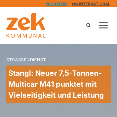
Zum
zek HYDRO
zek INTERNATIONAL
Inhalt
springen
STRASSENDIENST
Stangl: Neuer 7,5-Tonnen-
Multicar M41 punktet mit
Vielseitigkeit und Leistung