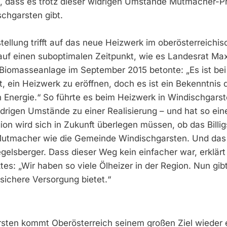
es, dass es trotz dieser widrigen Umstände Mutmacher-P
chgarsten gibt.
ellung trifft auf das neue Heizwerk im oberösterreichi
 auf einen suboptimalen Zeitpunkt, wie es Landesrat Ma
 Biomasseanlage im September 2015 betonte: „Es ist bei
t, ein Heizwerk zu eröffnen, doch es ist ein Bekenntnis 
Energie.“ So führte es beim Heizwerk in Windischgarst
rigen Umstände zu einer Realisierung – und hat so ein
on wird sich in Zukunft überlegen müssen, ob das Billig
s Mutmacher wie die Gemeinde Windischgarsten. Und da
egelsberger. Dass dieser Weg kein einfacher war, erklär
s: „Wir haben so viele Ölheizer in der Region. Nun gibt
 sichere Versorgung bietet.“
sten kommt Oberösterreich seinem großen Ziel wieder 