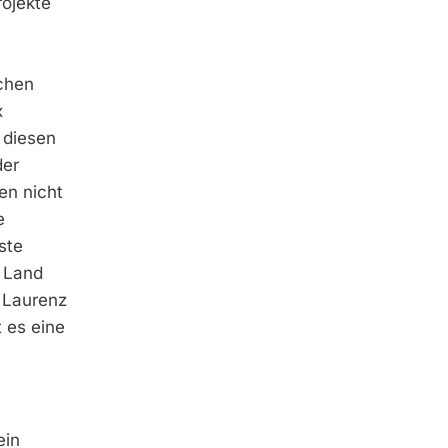
rojekte
schen
x
 diesen
der
en nicht
e
ste
s Land
t Laurenz
 es eine
ein