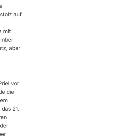
e
stolz auf
e mit
ember
tz, aber
riel vor
de die
nem
 das 21.
ren
der
ber