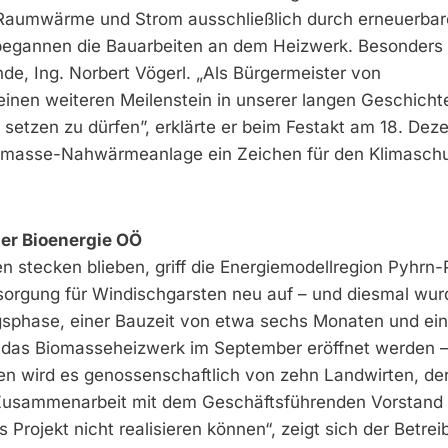
0 Raumwärme und Strom ausschließlich durch erneuerbar
 begannen die Bauarbeiten an dem Heizwerk. Besonders 
de, Ing. Norbert Vögerl. „Als Bürger­meister von
einen weiteren Meilenstein in unserer langen Geschicht
setzen zu dürfen”, erklärte er beim Festakt am 18. Dez
Biomasse-Nahwärmeanlage ein Zeichen für den Klimaschu
der Bioenergie OÖ
 stecken blieben, griff die Energiemodellregion Pyhrn-P
orgung für Windischgarsten neu auf – und diesmal wur
gsphase, einer Bauzeit von etwa sechs Monaten und ei
te das Biomasseheizwerk im September eröffnet werden –
en wird es genossenschaftlich von zehn Landwirten, de
 Zusammenarbeit mit dem Geschäftsführenden Vorstand 
 Projekt nicht realisieren können“, zeigt sich der Betrei