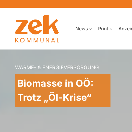
Zum
Inhalt
springen
News
Print
Anzei
WÄRME- & ENERGIEVERSORGUNG
Biomasse in OÖ:
Trotz „Öl-Krise“