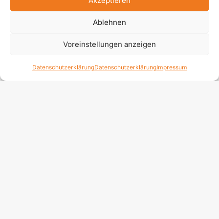
Akzeptieren
Ablehnen
Voreinstellungen anzeigen
Datenschutzerklärung
Datenschutzerklärung
Impressum
In Thalmässing überwacht ­­die Cloudlösung des
Energiemanagement- und Automatisierungsspezialisten BeEA
sämtliche technischen Gewerke der Pyraser Landbrauerei
digital.
© Pyraser Landbrauerei
Regenerative Energie intelligent vernetzt
Als verantwortungsbewusstes
Familienunternehmen setzt die Brauerei auf