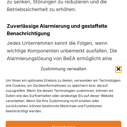
zu senken, Störungen zu reduzieren und die
Betriebssicherheit zu erhöhen.
Zuverlässige Alarmierung und gestaffelte
Benachrichtigung
Jedes Unternehmen kennt die Folgen, wenn
wichtige Komponenten unbemerkt ausfallen. Die
Alarmierungslösung von BeEA ermöglicht eine
Benachrichtigung über E-Mail, SMS, Push-
Zustimmung verwalten
Benachrichtigung oder Sprachanruf. So können
Um Ihnen ein optimales Erlebnis zu bieten, verwenden wir Technologien
gleich mehrere Mitarbeiter im Störfall informiert
wie Cookies, um Geräteinformationen zu speichern bzw. darauf
werden. Für jeden Benachrichtigungsempfänger
zuzugreifen. Wenn Sie diesen Technologien zustimmen, können wir
Daten wie das Surfverhalten oder eindeutige IDs auf dieser Website
kann eine Verzögerung hinterlegt werden, sodass
verarbeiten. Wenn Sie Ihre Zustimmung nicht erteilen oder
eine Alarmierungskette entsteht, die erst beendet
zurückziehen, können bestimmte Merkmale und Funktionen
beeinträchtigt werden.
ist, wenn der Alarm quittiert wird.