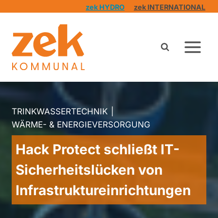
Zum
zek HYDRO
zek INTERNATIONAL
Inhalt
springen
TRINKWASSERTECHNIK
|
WÄRME- & ENERGIEVERSORGUNG
Hack Protect schließt IT-
Sicherheitslücken von
Infrastruktureinrichtungen