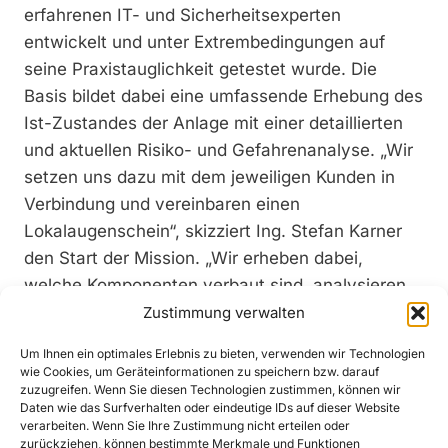
erfahrenen IT- und Sicherheitsexperten
entwickelt und unter Extrembedingungen auf
seine Praxistauglichkeit getestet wurde. Die
Basis bildet dabei eine umfassende Erhebung des
Ist-Zustandes der Anlage mit einer detaillierten
und aktuellen Risiko- und Gefahrenanalyse. „Wir
setzen uns dazu mit dem jeweiligen Kunden in
Verbindung und vereinbaren einen
Lokalaugenschein“, skizziert Ing. Stefan Karner
den Start der Mission. „Wir erheben dabei,
welche Komponenten verbaut sind, analysieren
die Netzwerkstruktur und leiten daraus alle
Zustimmung verwalten
potenziellen Gefahren sowohl aus dem
Um Ihnen ein optimales Erlebnis zu bieten, verwenden wir Technologien
Cyberspace als auch aus der realen Welt ab.
wie Cookies, um Geräteinformationen zu speichern bzw. darauf
zuzugreifen. Wenn Sie diesen Technologien zustimmen, können wir
Daraus ergibt sich dann, welcher individuelle
Daten wie das Surfverhalten oder eindeutige IDs auf dieser Website
Schutzbedarf gegeben ist.“ Im nachfolgenden
verarbeiten. Wenn Sie Ihre Zustimmung nicht erteilen oder
zurückziehen, können bestimmte Merkmale und Funktionen
Gespräch mit dem Kunden werden dann die