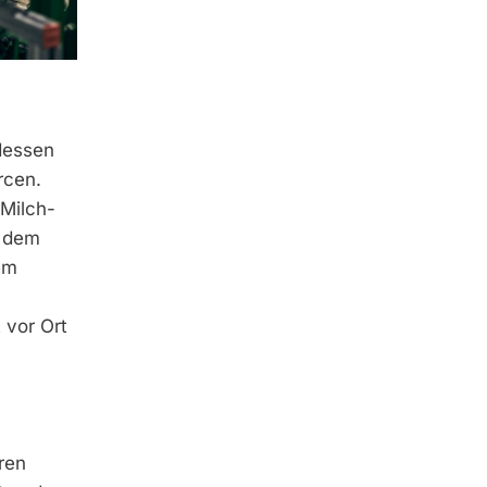
 dessen
rcen.
 Milch-
t dem
em
 vor Ort
ren