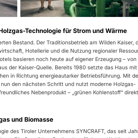
 Holzgas-Technologie für Strom und Wärme
erten Bestand. Der Traditionsbetrieb am Wilden Kaiser,
rtschaft, Hotellerie und die Nutzung regionaler Ressou
otels basieren noch heute auf eigener Erzeugung – von
us der Kaiser-Quelle. Bereits 1980 setzte das Haus mi
en in Richtung energieautarker Betriebsführung. Mit d
t nun den nächsten Schritt und nutzt moderne Holzgas-
eundliches Nebenprodukt – „grünen Kohlenstoff“ direkt
zgas und Biomasse
logie des Tiroler Unternehmens SYNCRAFT, das seit Jah