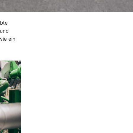
ebte
 und
wie ein