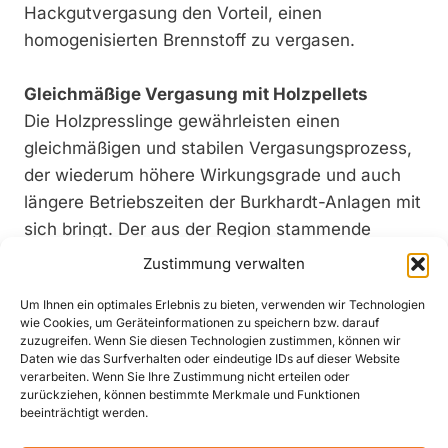
Hackgutvergasung den Vorteil, einen
homogenisierten Brennstoff zu vergasen.
Gleichmäßige Vergasung mit Holzpellets
Die Holzpresslinge gewährleisten einen
gleichmäßigen und stabilen Vergasungsprozess,
der wiederum höhere Wirkungsgrade und auch
längere Betriebszeiten der Burkhardt-Anlagen mit
sich bringt. Der aus der Region stammende
Brennstoff enthält eine maximale Restfeuchte
Zustimmung verwalten
von 10 Prozent und braucht somit keine
Um Ihnen ein optimales Erlebnis zu bieten, verwenden wir Technologien
vorgelagerten Trockungsprozesse oder spezielle
wie Cookies, um Geräteinformationen zu speichern bzw. darauf
Lagerverfahren, sondern kann direkt und effizient
zuzugreifen. Wenn Sie diesen Technologien zustimmen, können wir
Daten wie das Surfverhalten oder eindeutige IDs auf dieser Website
in den Anlagen vergast werden. Mit ca. 5 kWh
verarbeiten. Wenn Sie Ihre Zustimmung nicht erteilen oder
Energie pro Kilogramm erweisen sich Holzpellets
zurückziehen, können bestimmte Merkmale und Funktionen
beeinträchtigt werden.
als äußerst energiereich, was erstens einen
höheren Energieertrag zur Folge hat und zweitens