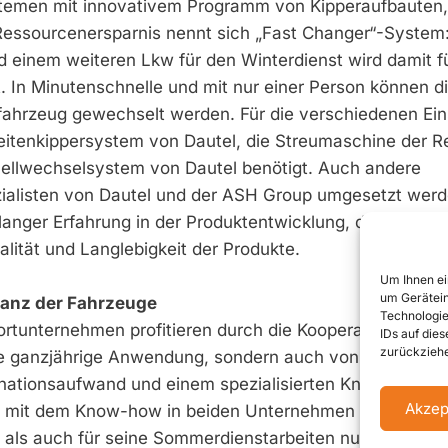
temen mit innovativem Programm von Kipperaufbauten,
essourcenersparnis nennt sich „Fast Changer“-­System:
d einem weiteren Lkw für den Winterdienst wird damit f
t. In Minutenschnelle und mit nur einer Person können d
fahrzeug gewechselt werden. Für die verschiedenen Ei
eitenkippersystem von Dautel, die Streumaschine der R
nellwechselsystem von Dautel benötigt. Auch andere
alisten von Dautel und der ASH Group umgesetzt werd
anger Erfahrung in der Produktentwicklung, der Produkt
ualität und Langlebigkeit der Produkte.
Um Ihnen ei
um Gerätein
lanz der Fahrzeuge
Technologie
tunternehmen profitieren durch die Kooperation nicht
IDs auf die
zurückziehe
ie ganzjährige Anwendung, sondern auch von einer
inationsaufwand und einem spezialisierten Know-how.„W
Akzep
n mit dem Know-how in beiden Unternehmen ein Produk
- als auch für seine Sommerdienstarbeiten nutzen kann“