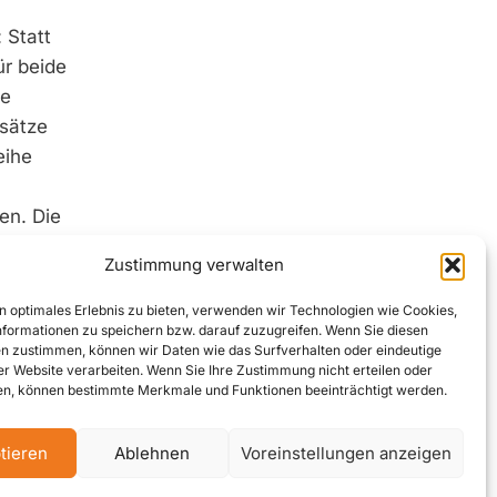
 Statt
ür beide
ie
nsätze
eihe
en. Die
ion und
Zustimmung verwalten
n optimales Erlebnis zu bieten, verwenden wir Technologien wie Cookies,
formationen zu speichern bzw. darauf zuzugreifen. Wenn Sie diesen
n zustimmen, können wir Daten wie das Surfverhalten oder eindeutige
 nur vom
ser Website verarbeiten. Wenn Sie Ihre Zustimmung nicht erteilen oder
n, können bestimmte Merkmale und Funktionen beeinträchtigt werden.
ir
tieren
Ablehnen
Voreinstellungen anzeigen
tsystem
,