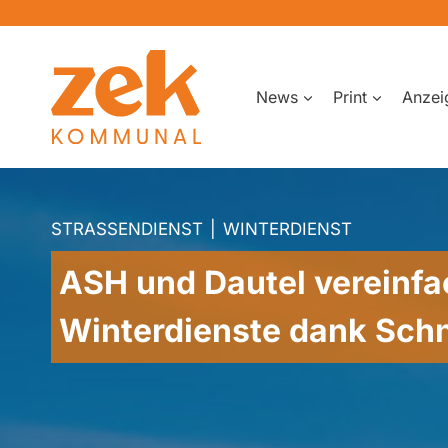
Zum
Inhalt
springen
News
Print
Anzei
STRASSENDIENST
|
WINTERDIENST
ASH und Dautel vereinf
Winterdienste dank Sch