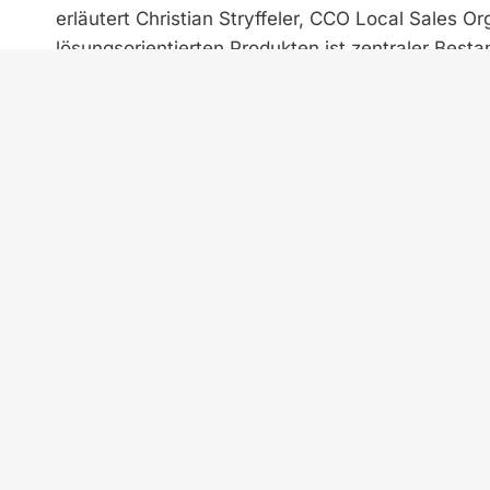
erläutert Christian Stryffeler, CCO Local Sales O
lösungsorientierten Produkten ist zentraler Best
unseren Kunden ganzheitliche Lösungen bieten, 
Schönberger, Managing Director der Firma Dautel,
unseren Kunden Geräte im Premium-Bereich sowoh
einer Hand anzubieten. Unsere Kunden profitieren
transparenten Kosten­struktur sowie einer schnel
im Vorfeld geklärt wurde.“
Ein Ansprechpartner für gesamte Produktpalet
Beide Firmen stärken durch diese Kooperation i
Transport im deutschsprachigen Raum. Gemeinsam 
hochwertigen Produkten bieten, indem ein Anspre
transparenten Einkaufsprozess ermöglicht.