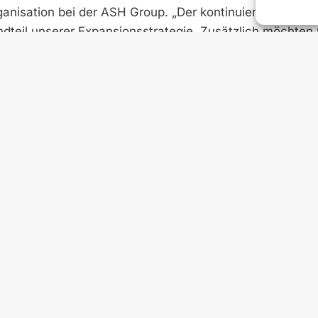
rganisation bei der ASH Group. „Der kontinuierliche Aus
andteil unserer Expansionsstrategie. Zusätzlich möchten 
um deren Geschäftsprozesse einfacher zu gestalten.“ U
 ergänzt: „Dank dieser Kooperation sind wir in der Lage
l für ihre Sommer- als auch für ihre Winterdienstarbei
 von Lösungen, die auf ihre Bedürfnisse abgestimmt sin
leren Prozessbe­arbeitung, da die technische Machbarkei
te
hre Marktpositionen in den Segmenten Kommunal, Bau u
können sie ihren Kunden eine breitere Palette an qual
chpartner die Leistungen beider Firmen koordiniert und