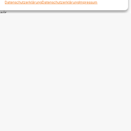
Datenschutzerklärung
Datenschutzerklärung
Impressum
bau von ­
wir
nd Klaus
,
ten aus
d, einer
t bereits
nd
itativ
 einen