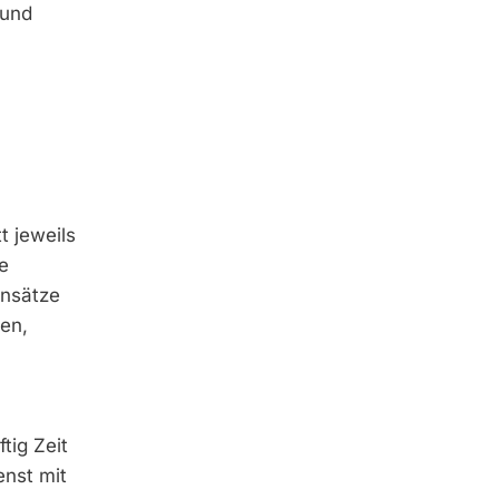
 und
t jeweils
e
insätze
gen,
ig Zeit
enst mit