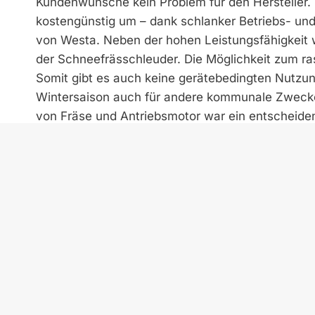
Kundenwünsche kein Problem für den ­Hersteller.
kostengünstig um – dank schlanker Betriebs- und O
von Westa. Neben der hohen Leistungsfähigkeit w
der Schneefrässchleuder. Die Möglichkeit zum r
Somit gibt es auch keine gerätebedingten Nutzu
Wintersaison auch für andere kommunale Zweck
von Fräse und Antriebsmotor war ein entscheidend
Gemeindeverwaltung Buchenberg. In Gegensatz zu
die nur für den Winterdienst verwendet werden k
der Schneefrässchleuder ganzjährig genutzt wer
Wintersaison den Rest des Jahres in der Garage – 
Vorteil der Modernisierung.
Leistungsstark im Winterdienst
Mit einem Durchmesser von 1.050 Millimeter der 
Millimetern kommt die Frässchleuder auch mit g
Muss. Die Bilanz nach mehreren Wintersaisonen fä