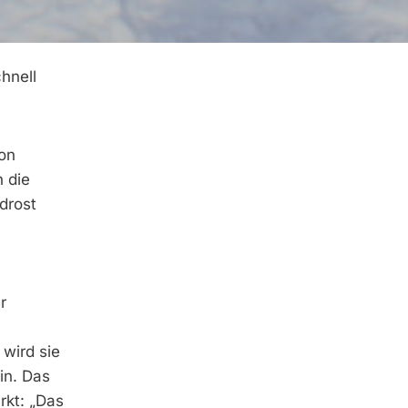
hnell
on
 die
drost
r
wird sie
in. Das
rkt: „Das