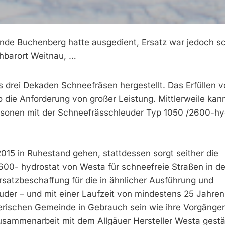
nde Buchenberg hatte ausgedient, Ersatz war jedoch sc
hbarort Weitnau, …
drei Dekaden Schneefräsen hergestellt. Das Erfüllen v
ie Anforderung von großer Leistung. Mittlerweile kann
isonen mit der Schneefrässchleuder Typ 1050 /2600-hy
2015 in Ruhestand gehen, stattdessen sorgt seither die
600- hydrostat von Westa für schneefreie Straßen in de
satzbeschaffung für die in ähnlicher Ausführung und
er – und mit einer Laufzeit von mindestens 25 Jahren 
erischen Gemeinde in Gebrauch sein wie ihre Vorgänger
Zusammenarbeit mit dem Allgäuer Hersteller Westa gestä