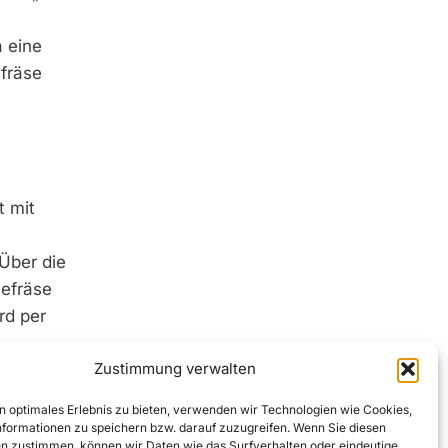
a eine
fräse
t mit
Über die
e­fräse
rd per
Zustimmung verwalten
n optimales Erlebnis zu bieten, verwenden wir Technologien wie Cookies,
formationen zu speichern bzw. darauf zuzugreifen. Wenn Sie diesen
n zustimmen, können wir Daten wie das Surfverhalten oder eindeutige