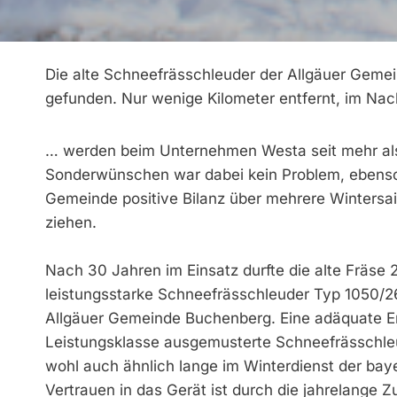
Die alte Schneefrässchleuder der Allgäuer Gemei
gefunden. Nur wenige Kilometer entfernt, im Nac
… werden beim Unternehmen Westa seit mehr als 
Sonderwünschen war dabei kein Problem, ebenso d
Gemeinde positive Bilanz über mehrere Wintersa
ziehen.
Nach 30 Jahren im Einsatz durfte die alte Fräse 
leistungsstarke Schnee­frässchleuder Typ 1050/2
Allgäuer Gemeinde Buchenberg. Eine adäquate Er
Leistungsklasse ausgemusterte Schneefrässchleud
wohl auch ähnlich lange im Winterdienst der bay
Vertrauen in das Gerät ist durch die jahrelange 