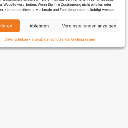
und
ser Website verarbeiten. Wenn Sie Ihre Zustimmung nicht erteilen oder
tsführer
n, können bestimmte Merkmale und Funktionen beeinträchtigt werden.
en Kauf
orität.
tieren
Ablehnen
Voreinstellungen anzeigen
lb der
 Anbau
Datenschutzerklärung
Datenschutzerklärung
Impressum
fräse,
 Abbau
weiteren
ein