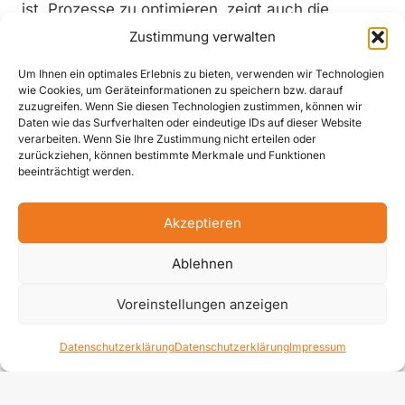
ist, Prozesse zu optimieren, zeigt auch die
Entwicklung einer „Nullfehler-Philosophie“, die
Zustimmung verwalten
von allen Mitarbeitern getragen und nach
Um Ihnen ein optimales Erlebnis zu bieten, verwenden wir Technologien
Möglichkeit umgesetzt wird. Seit 1995 ist die
wie Cookies, um Geräteinformationen zu speichern bzw. darauf
Firma Kahlbacher nach EN ISO 9001 zertifiziert.
zuzugreifen. Wenn Sie diesen Technologien zustimmen, können wir
Daten wie das Surfverhalten oder eindeutige IDs auf dieser Website
Große Bedeutung kommt darüber hinaus dem
verarbeiten. Wenn Sie Ihre Zustimmung nicht erteilen oder
hohen Service-Standard zu. Ein weitreichendes
zurückziehen, können bestimmte Merkmale und Funktionen
beeinträchtigt werden.
Netz an geschulten Partnern garantiert in den
Exportländern ein Maximum an Service und
Akzeptieren
Beratung. Abgerundet wird
dasUnternehmenskonzept durch einen eigenen
Ablehnen
Kundendienst mit einem kundennahen und
prompten Service- und Reparaturdienst. Kunden
Voreinstellungen anzeigen
schätzen diesen Dienst. In den Monaten Oktober
Datenschutzerklärung
Datenschutzerklärung
Impressum
bis März wird er sogar rundum die Uhr
angeboten, damit auch bei extremsten
Witterungsverhältnissen die Sicherheit von