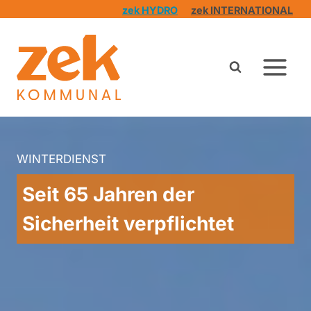
Zum
zek HYDRO
zek INTERNATIONAL
Inhalt
springen
WINTERDIENST
Seit 65 Jahren der
Sicherheit verpflichtet